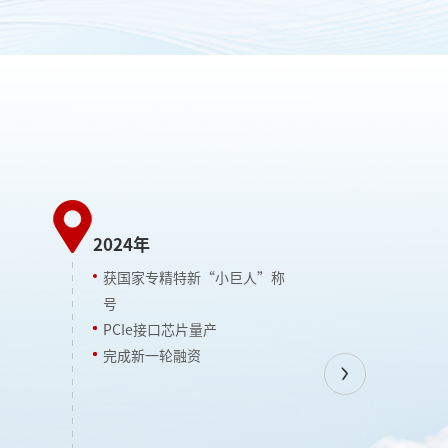
2024年
获国家专精特新“小巨人”称
号
2023年
PCIe接口芯片量产
获“国家高
完成新一轮融资
Previous
获“省级专
完成新一轮
I2C/时钟发