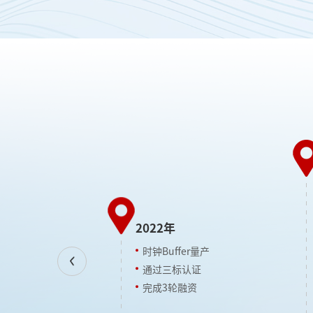
高新技术企业”称号
专精特新企业”称号
2022年
轮融资
时钟Buffer量产
钟发生器量产
Next
通过三标认证
完成3轮融资