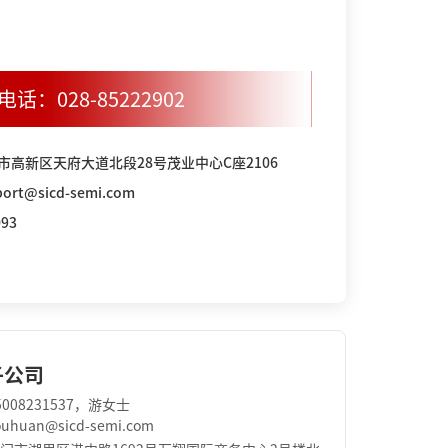
电话：
028-85222902
市高新区天府大道北段28号茂业中心C座2106
rt@sicd-semi.com
93
子公司
008231537，游女士
huan@sicd-semi.com