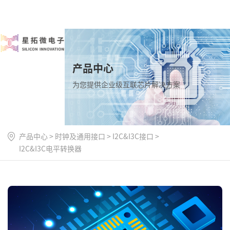
产品中心
为您提供企业级互联芯片解决方案
产品中心
>
时钟及通用接口
>
I2C&I3C接口
>
I2C&I3C电平转换器